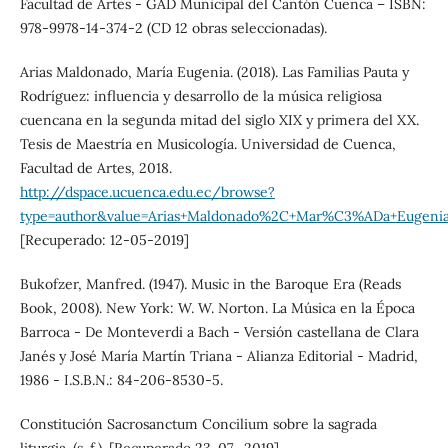
Facultad de Artes - GAD Municipal del Cantón Cuenca – ISBN:
978-9978-14-374-2 (CD 12 obras seleccionadas).
Arias Maldonado, María Eugenia. (2018). Las Familias Pauta y
Rodríguez: influencia y desarrollo de la música religiosa
cuencana en la segunda mitad del siglo XIX y primera del XX.
Tesis de Maestría en Musicología. Universidad de Cuenca,
Facultad de Artes, 2018.
http://dspace.ucuenca.edu.ec/browse?
type=author&value=Arias+Maldonado%2C+Mar%C3%ADa+Eugeni
[Recuperado: 12-05-2019]
Bukofzer, Manfred. (1947). Music in the Baroque Era (Reads
Book, 2008). New York: W. W. Norton. La Música en la Época
Barroca - De Monteverdi a Bach - Versión castellana de Clara
Janés y José María Martín Triana - Alianza Editorial - Madrid,
1986 - I.S.B.N.: 84-206-8530-5.
Constitución Sacrosanctum Concilium sobre la sagrada