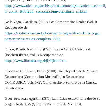
liturgia. (s. f.). [Recuperado 23-07- 2019]
http://www.vatican.va/archive/hist_councils/ii_vatican_counc
ii_const_19631204_sacrosanctum-concilium_sp.html
De la Vega, Garcilaso. (1609). Los Comentarios Reales (Vol. 1).
Recuperado de
https://es.slideshare.net/jhonnyantelo/garcilazo-de-la-vega-
comentarios-reales-completo-1609
Feijóo, Benito Jerónimo. (1726). Teatro Crítico Universal
(Joachen Ibarra, Vol. 1). Recuperado de
http://www.filosofia.org/bjf/bjft114.htm
Guerrero Gutiérrez, Pablo. (2001). Enciclopedia de la Música
Ecuatoriana (Corporación Musicológica Ecuatoriana
CONMUSICA, Vols. 1–2). Quito. Archivo Sonoro de la Música
Ecuatoriana.
Guerrero, Juan Agustín. (1876). La música ecuatoriana desde su
origen hasta 1875 (Quito, 1876). Imprenta Nacional.