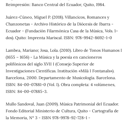
Reimpresión: Banco Central del Ecuador, Quito, 1984.
Juárez-Cúneo, Miguel P. (2018). Villancicos, Romances y
Chanzonetas - Archivo Histórico de la Diócesis de Ibarra -
Ecuador - (Fundación Filarmónica Casa de la Música, Vols. 1–
dos). Quito: Imprenta Mariscal. ISBN: 978-9942-8692-1-0
Lambea, Mariano; Josa, Lola. (2010). Libro de Tonos Humanos I
(1655 – 1656) - La Música y la poesía en cancioneros
polifónicos del siglo XVII I (Consejo Superior de
Investigaciones Científicas. Institución «Milà I Fontanals»).
Barcelona, 2000. Departamento de Musicología. Barcelona.
ISBN: 84-00-07881-0 (Vol. I). Obra completa: 4 volúmenes,
ISBN: 84-00-07885-3.
Mullo Sandoval, Juan (2009). Música Patrimonial del Ecuador.
Fondo Editorial Ministerio de Cultura, Quito - Cartografía de
la Memoria, Nº 3 - ISBN 978-9978-92-728-1 -