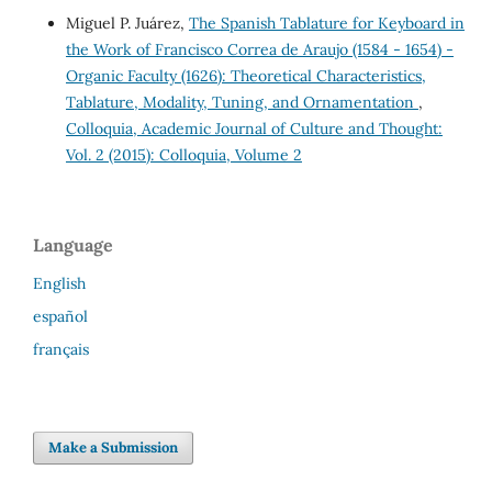
Miguel P. Juárez,
The Spanish Tablature for Keyboard in
the Work of Francisco Correa de Araujo (1584 - 1654) -
Organic Faculty (1626): Theoretical Characteristics,
Tablature, Modality, Tuning, and Ornamentation
,
Colloquia, Academic Journal of Culture and Thought:
Vol. 2 (2015): Colloquia, Volume 2
Language
English
español
français
Make a Submission